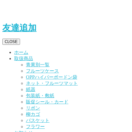
購入/お問い合わせ/お見積り
は
通販サイト【包装資材オンラインストア.com】公式LINEア
カウント
友達追加
して下さい！
CLOSE
ホーム
取扱商品
青果別一覧
フルーツケース
OPPハイパーボードン袋
ネット・フルーツマット
紙器
包装紙・敷紙
販促シール・カード
リボン
柳カゴ
バスケット
フラワー