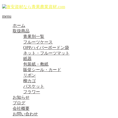
menu
ホーム
取扱商品
青果別一覧
フルーツケース
OPPハイパーボードン袋
ネット・フルーツマット
紙器
包装紙・敷紙
販促シール・カード
リボン
柳カゴ
バスケット
フラワー
お知らせ
ブログ
会社概要
お問い合わせ