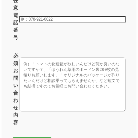
任
意
電
話
番
号
必
須
お
問
い
合
わ
せ
内
容