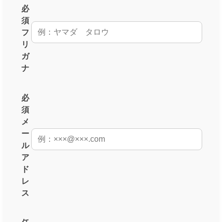
必
須
フ
リ
ガ
ナ
必
須
メ
ー
ル
ア
ド
レ
ス