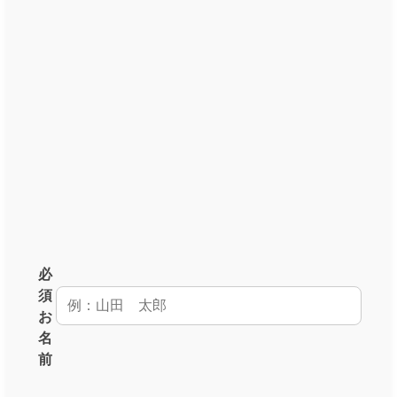
必
須
お
名
前