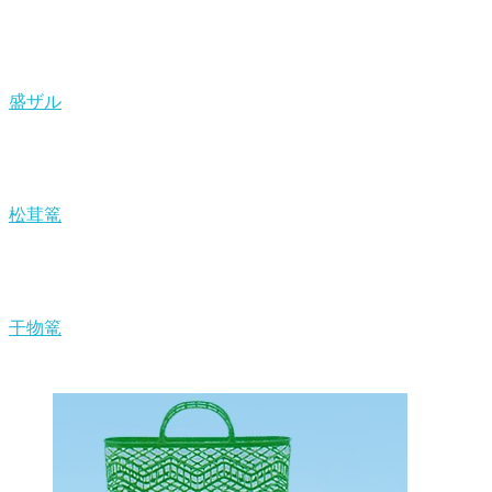
盛ザル
松茸篭
干物篭