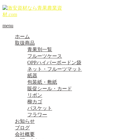
menu
ホーム
取扱商品
青果別一覧
フルーツケース
OPPハイパーボードン袋
ネット・フルーツマット
紙器
包装紙・敷紙
販促シール・カード
リボン
柳カゴ
バスケット
フラワー
お知らせ
ブログ
会社概要