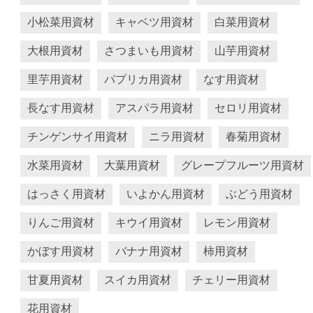
小松菜用資材
キャベツ用資材
白菜用資材
大根用資材
さつまいも用資材
山芋用資材
里芋用資材
パプリカ用資材
なす用資材
長なす用資材
アスパラ用資材
セロリ用資材
チンゲンサイ用資材
ニラ用資材
春菊用資材
水菜用資材
大葉用資材
グレープフルーツ用資材
はっさく用資材
いよかん用資材
ぶどう用資材
りんご用資材
キウイ用資材
レモン用資材
かぼす用資材
バナナ用資材
柿用資材
甘夏用資材
スイカ用資材
チェリー用資材
花用資材