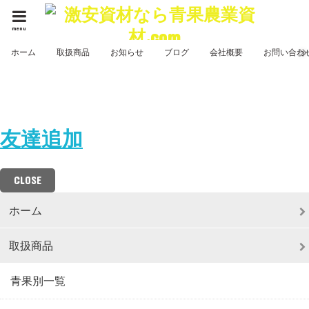
menu
ホーム
取扱商品
お知らせ
ブログ
会社概要
お問い合わ
購入/お問い合わせ/お見積り
は
通販サイト【包装資材オンラインストア.com】公式LINEアカ
ウント
友達追加
して下さい！
CLOSE
ホーム
取扱商品
青果別一覧