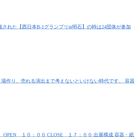
された【西日本B-1グランプリin明石】の時は24団体が参加
り場作り、売れる演出まで考えないといけない時代です。 容器
 OPEN １０：００ CLOSE １７：００ 出展構成 容器・紙