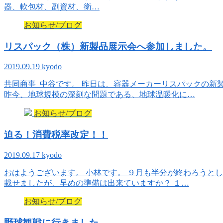
器、軟包材、副資材、衛…
お知らせ/ブログ
リスパック（株）新製品展示会へ参加しました。
2019.09.19
kyodo
共同商事 中谷です。 昨日は、容器メーカーリスパックの新
昨今、地球規模の深刻な問題である、地球温暖化に…
お知らせ/ブログ
迫る！消費税率改定！！
2019.09.17
kyodo
おはようございます。 小林です。 ９月も半分が終わろうと
載せましたが、早めの準備は出来ていますか？ １…
お知らせ/ブログ
野球観戦に行きました。