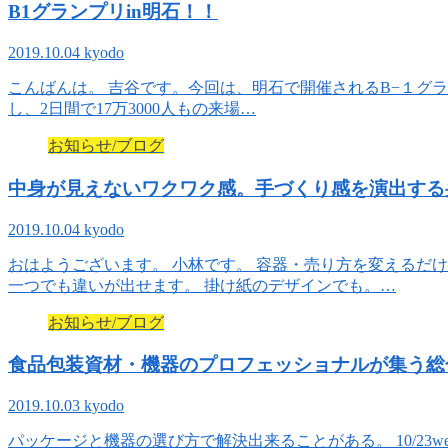
B1グランプリin明石！！
2019.10.04
kyodo
こんばんは。 吉谷です。今回は、明石で開催されるB−１グラン
し、2日間で17万3000人もの来場…
お知らせ/ブログ
中身が見えないワクワク感。手づくり感を演出する
2019.10.04
kyodo
おはようございます。 小林です。 容器・売り方を変えるだ
一つでも違いが出せます。 掛け紙のデザインでも。…
お知らせ/ブログ
食品包装資材・機器のプロフェッショナルが集う総合包装
2019.10.03
kyodo
パッケージと機器の選び方で解決出来ることがある。 10/23we