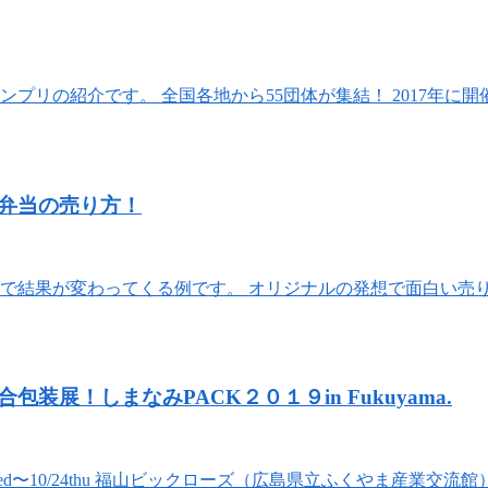
プリの紹介です。 全国各地から55団体が集結！ 2017年に開催
弁当の売り方！
けで結果が変わってくる例です。 オリジナルの発想で面白い売
展！しまなみPACK２０１９in Fukuyama.
d〜10/24thu 福山ビックローズ（広島県立ふくやま産業交流館）